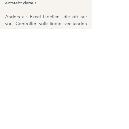
entsteht daraus.
Anders als Excel-Tabellen, die oft nur 
von Controller vollständig verstanden 
werden, machte die systemische 
Aufstellung die Dynamiken des 
Geschäfts für alle Beteiligten 
unmittelbar erfahrbar. Führungskräfte 
aus verschiedenen Bereichen sahen 
und spürten buchstäblich, wie ihre 
Entscheidungen zusammenhängen und 
sich gegenseitig beeinflussen.
Künstliche 
Intelligenz x 
Intuitive 
Intelligenz = 